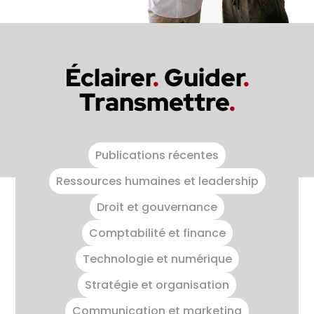
Éclairer
.
Guider
.
Transmettre
.
Publications récentes
Ressources humaines et leadership
Droit et gouvernance
Comptabilité et finance
Technologie et numérique
Stratégie et organisation
Communication et marketing