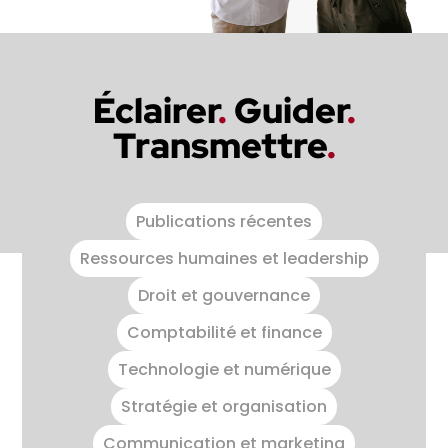
Éclairer
.
Guider
.
Transmettre
.
Publications récentes
Ressources humaines et leadership
Droit et gouvernance
Comptabilité et finance
Technologie et numérique
Stratégie et organisation
Communication et marketing