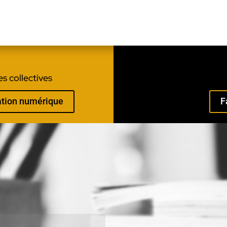
s collectives
mation numérique
F