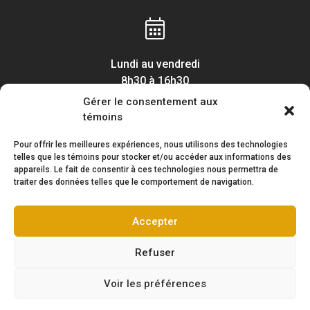
Lundi au vendredi
8h30 à 16h30
Gérer le consentement aux
témoins
Pour offrir les meilleures expériences, nous utilisons des technologies
telles que les témoins pour stocker et/ou accéder aux informations des
Suivez-nous !
appareils. Le fait de consentir à ces technologies nous permettra de
traiter des données telles que le comportement de navigation.
Accepter
Refuser
Voir les préférences
Tous droits réservés © 2026 Consortium de coopération des