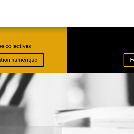
s collectives
mation numérique
F