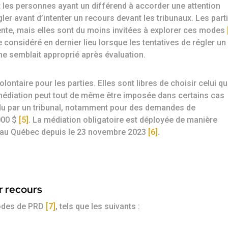
nt les personnes ayant un différend à accorder une attention
ler avant d’intenter un recours devant les tribunaux. Les part
ente, mais elles sont du moins invitées à explorer ces modes
e considéré en dernier lieu lorsque les tentatives de régler un
e semblait approprié après évaluation.
taire pour les parties. Elles sont libres de choisir celui qu
 médiation peut tout de même être imposée dans certains cas
ndu par un tribunal, notamment pour des demandes de
000 $
[5]
. La médiation obligatoire est déployée de manière
es au Québec depuis le 23 novembre 2023
[6]
.
ir recours
modes de PRD
[7]
, tels que les suivants :