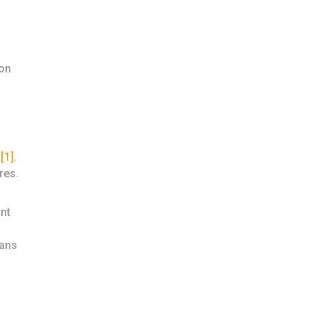
ion
s
[1]
.
res.
ant
dans