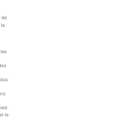
e de
 la
nnes
des
plus
ors
ient
er le