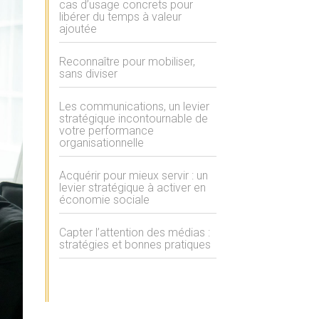
cas d’usage concrets pour
libérer du temps à valeur
ajoutée
Reconnaître pour mobiliser,
sans diviser
Les communications, un levier
stratégique incontournable de
votre performance
organisationnelle
Acquérir pour mieux servir : un
levier stratégique à activer en
économie sociale
Capter l’attention des médias :
stratégies et bonnes pratiques