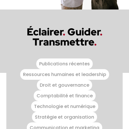
Éclairer
.
Guider
.
Transmettre
.
Publications récentes
Ressources humaines et leadership
Droit et gouvernance
Comptabilité et finance
Technologie et numérique
Stratégie et organisation
Communication et marketing