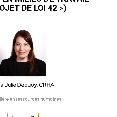
JET DE LOI 42 »)
ya Julie Dequoy, CRHA
llère en ressources humaines