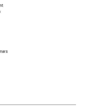
nt
à
 mars