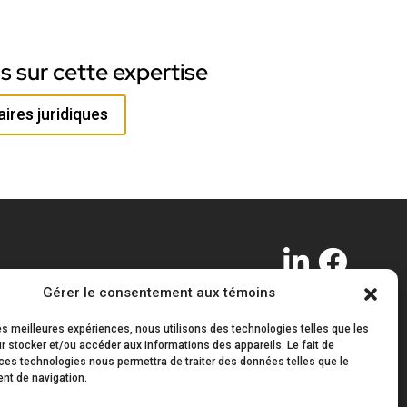
us sur cette expertise
aires juridiques
Gérer le consentement aux témoins
Suivez-nous !
les meilleures expériences, nous utilisons des technologies telles que les
Lundi au vendredi
 stocker et/ou accéder aux informations des appareils. Le fait de
ces technologies nous permettra de traiter des données telles que le
2
8h30 à 16h30
t de navigation.