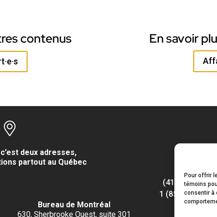
tres contenus
En savoir pl
Aff
t·e·s
c’est deux adresses,
tions partout au Québec
Pour offrir 
(418) 622-1001
témoins pour
consentir à 
1 (855) 837-914
comportemen
Bureau de Montréal
630, Sherbrooke Ouest, suite 301