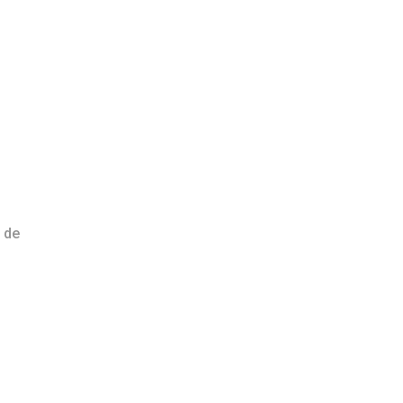
s
 de