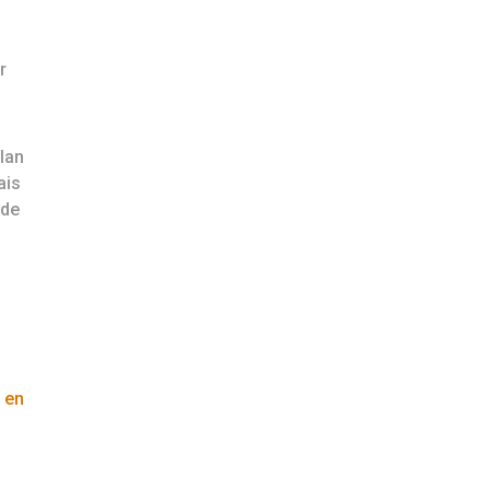
r
lan
ais
 de
 en