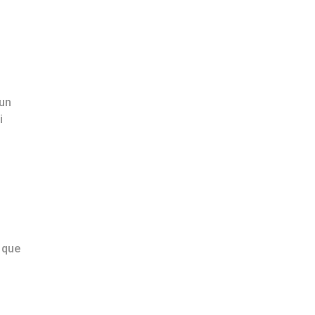
 un
i
i que