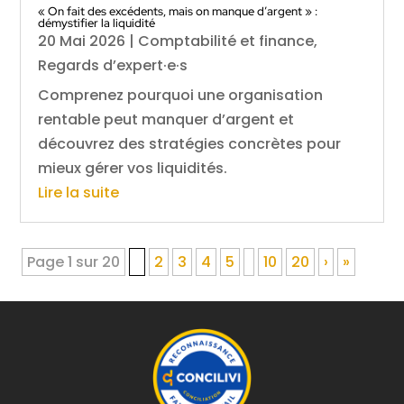
« On fait des excédents, mais on manque d’argent » :
démystifier la liquidité
20 Mai 2026
|
Comptabilité et finance
,
Regards d’expert·e·s
Comprenez pourquoi une organisation
rentable peut manquer d’argent et
découvrez des stratégies concrètes pour
mieux gérer vos liquidités.
Lire la suite
Page 1 sur 20
1
2
3
4
5
10
20
›
»