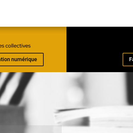
s collectives
mation numérique
F