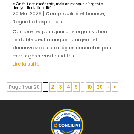
« On fait des excédents, mais on manque d’argent » :
démystifier la liquidité
20 Mai 2026
|
Comptabilité et finance
,
Regards d’expert·e·s
Comprenez pourquoi une organisation
rentable peut manquer d’argent et
découvrez des stratégies concrètes pour
mieux gérer vos liquidités.
Lire la suite
Page 1 sur 20
1
2
3
4
5
10
20
›
»