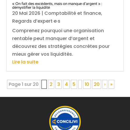
« On fait des excédents, mais on manque d’argent » :
démystifier la liquidité
20 Mai 2026
|
Comptabilité et finance
,
Regards d’expert·e·s
Comprenez pourquoi une organisation
rentable peut manquer d’argent et
découvrez des stratégies concrètes pour
mieux gérer vos liquidités.
Lire la suite
Page 1 sur 20
1
2
3
4
5
10
20
›
»