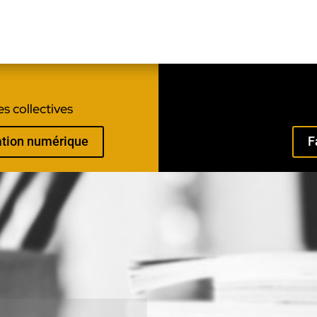
s collectives
mation numérique
F