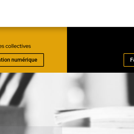
s collectives
mation numérique
F