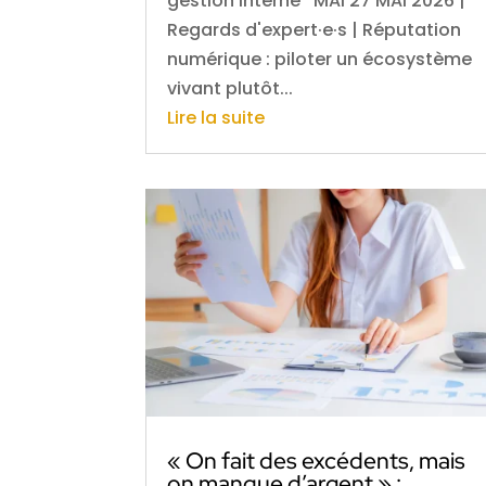
gestion interne MAI 27 MAI 2026 |
Regards d'expert·e·s | Réputation
numérique : piloter un écosystème
vivant plutôt...
Lire la suite
« On fait des excédents, mais
on manque d’argent » :