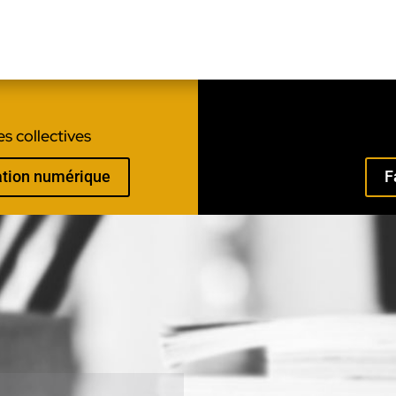
s collectives
mation numérique
F