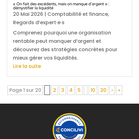
« On fait des excédents, mais on manque d’argent » :
démystifier la liquidité
20 Mai 2026
|
Comptabilité et finance
,
Regards d’expert·e·s
Comprenez pourquoi une organisation
rentable peut manquer d’argent et
découvrez des stratégies concrètes pour
mieux gérer vos liquidités.
Lire la suite
Page 1 sur 20
1
2
3
4
5
10
20
›
»