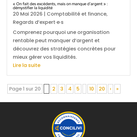
« On fait des excédents, mais on manque d’argent » :
démystifier la liquidité
20 Mai 2026
|
Comptabilité et finance
,
Regards d’expert·e·s
Comprenez pourquoi une organisation
rentable peut manquer d’argent et
découvrez des stratégies concrètes pour
mieux gérer vos liquidités.
Lire la suite
Page 1 sur 20
1
2
3
4
5
10
20
›
»