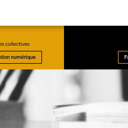
s collectives
mation numérique
F