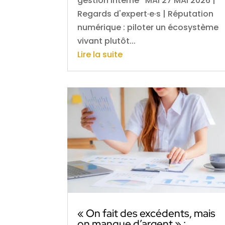
gestion interne MAI 27 MAI 2026 |
Regards d'expert·e·s | Réputation
numérique : piloter un écosystème
vivant plutôt...
Lire la suite
« On fait des excédents, mais
on manque d’argent » :