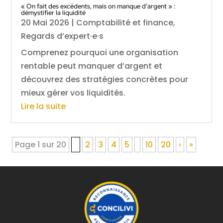
« On fait des excédents, mais on manque d’argent » :
démystifier la liquidité
20 Mai 2026
|
Comptabilité et finance
,
Regards d’expert·e·s
Comprenez pourquoi une organisation
rentable peut manquer d’argent et
découvrez des stratégies concrètes pour
mieux gérer vos liquidités.
Lire la suite
Page 1 sur 20
1
2
3
4
5
10
20
›
»