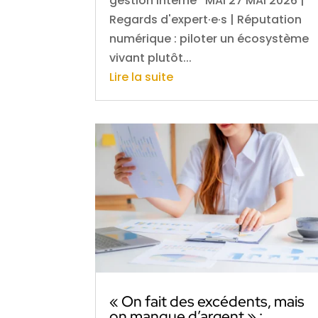
gestion interne MAI 27 MAI 2026 |
Regards d'expert·e·s | Réputation
numérique : piloter un écosystème
vivant plutôt...
Lire la suite
« On fait des excédents, mais
on manque d’argent » :