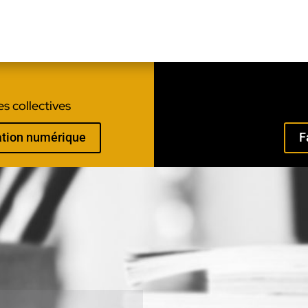
s collectives
mation numérique
F