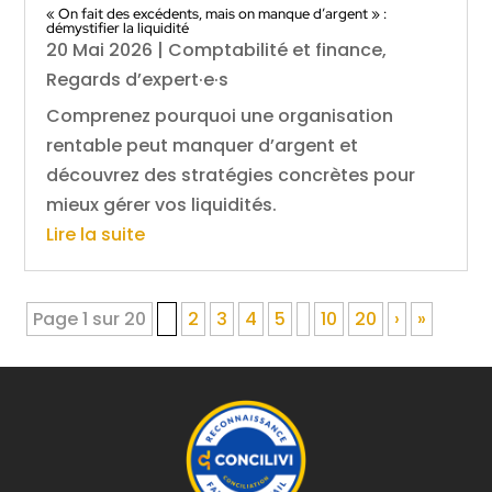
« On fait des excédents, mais on manque d’argent » :
démystifier la liquidité
20 Mai 2026
|
Comptabilité et finance
,
Regards d’expert·e·s
Comprenez pourquoi une organisation
rentable peut manquer d’argent et
découvrez des stratégies concrètes pour
mieux gérer vos liquidités.
Lire la suite
Page 1 sur 20
1
2
3
4
5
10
20
›
»