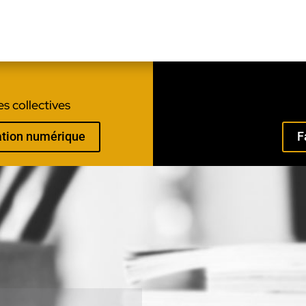
s collectives
mation numérique
F