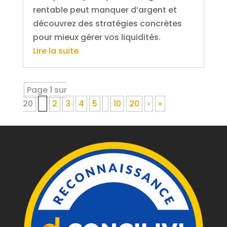
rentable peut manquer d’argent et
découvrez des stratégies concrètes
pour mieux gérer vos liquidités.
Lire la suite
Page 1 sur
20
1
2
3
4
5
10
20
›
»