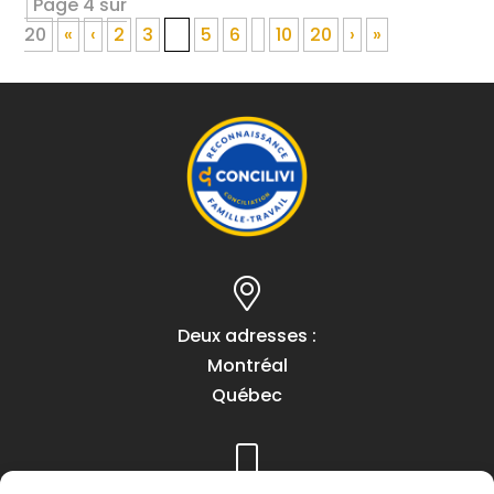
Page 4 sur
20
«
‹
2
3
4
5
6
10
20
›
»
Deux adresses :
Montréal
Québec