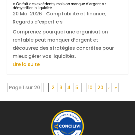
« On fait des excédents, mais on manque d’argent » :
démystifier la liquidité
20 Mai 2026
|
Comptabilité et finance
,
Regards d’expert·e·s
Comprenez pourquoi une organisation
rentable peut manquer d’argent et
découvrez des stratégies concrètes pour
mieux gérer vos liquidités.
Lire la suite
Page 1 sur 20
1
2
3
4
5
10
20
›
»