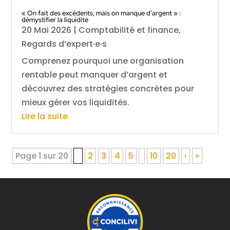
« On fait des excédents, mais on manque d’argent » :
démystifier la liquidité
20 Mai 2026
|
Comptabilité et finance
,
Regards d’expert·e·s
Comprenez pourquoi une organisation
rentable peut manquer d’argent et
découvrez des stratégies concrètes pour
mieux gérer vos liquidités.
Lire la suite
Page 1 sur 20
1
2
3
4
5
10
20
›
»