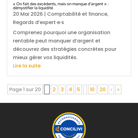
« On fait des excédents, mais on manque d’argent » :
démystifier la liquidité
20 Mai 2026
|
Comptabilité et finance
,
Regards d’expert·e·s
Comprenez pourquoi une organisation
rentable peut manquer d’argent et
découvrez des stratégies concrètes pour
mieux gérer vos liquidités.
Lire la suite
Page 1 sur 20
1
2
3
4
5
10
20
›
»