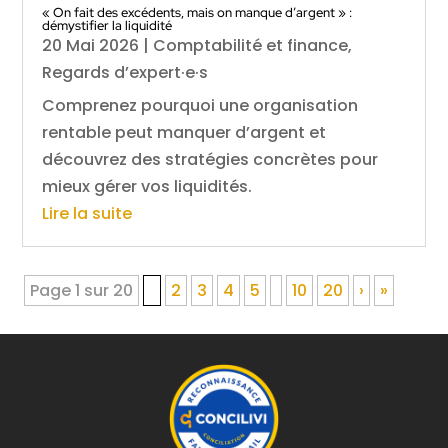
« On fait des excédents, mais on manque d’argent » :
démystifier la liquidité
20 Mai 2026
|
Comptabilité et finance
,
Regards d’expert·e·s
Comprenez pourquoi une organisation
rentable peut manquer d’argent et
découvrez des stratégies concrètes pour
mieux gérer vos liquidités.
Lire la suite
Page 1 sur 20
1
2
3
4
5
10
20
›
»