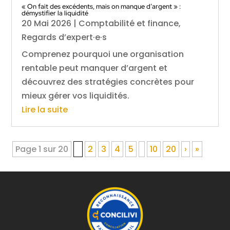
« On fait des excédents, mais on manque d’argent » :
démystifier la liquidité
20 Mai 2026
|
Comptabilité et finance
,
Regards d’expert·e·s
Comprenez pourquoi une organisation
rentable peut manquer d’argent et
découvrez des stratégies concrètes pour
mieux gérer vos liquidités.
Lire la suite
Page 1 sur 20
1
2
3
4
5
10
20
›
»