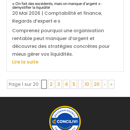
« On fait des excédents, mais on manque d’argent » :
démystifier la liquidité
20 Mai 2026
|
Comptabilité et finance
,
Regards d’expert·e·s
Comprenez pourquoi une organisation
rentable peut manquer d’argent et
découvrez des stratégies concrètes pour
mieux gérer vos liquidités.
Lire la suite
Page 1 sur 20
1
2
3
4
5
10
20
›
»