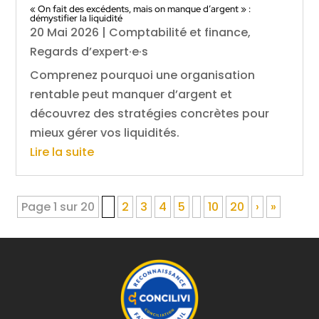
« On fait des excédents, mais on manque d’argent » :
démystifier la liquidité
20 Mai 2026
|
Comptabilité et finance
,
Regards d’expert·e·s
Comprenez pourquoi une organisation
rentable peut manquer d’argent et
découvrez des stratégies concrètes pour
mieux gérer vos liquidités.
Lire la suite
Page 1 sur 20
1
2
3
4
5
10
20
›
»