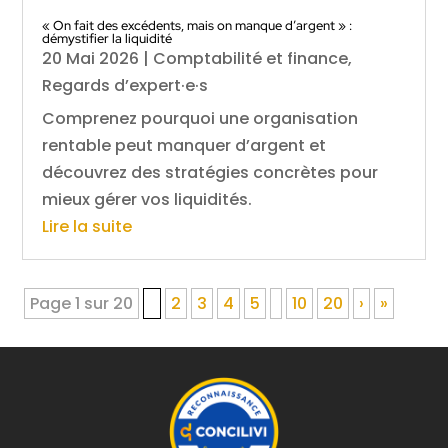
« On fait des excédents, mais on manque d’argent » :
démystifier la liquidité
20 Mai 2026
|
Comptabilité et finance
,
Regards d’expert·e·s
Comprenez pourquoi une organisation
rentable peut manquer d’argent et
découvrez des stratégies concrètes pour
mieux gérer vos liquidités.
Lire la suite
Page 1 sur 20
1
2
3
4
5
10
20
›
»