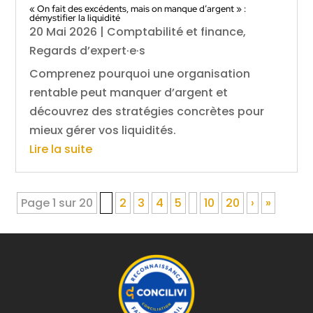
« On fait des excédents, mais on manque d’argent » :
démystifier la liquidité
20 Mai 2026
|
Comptabilité et finance
,
Regards d’expert·e·s
Comprenez pourquoi une organisation
rentable peut manquer d’argent et
découvrez des stratégies concrètes pour
mieux gérer vos liquidités.
Lire la suite
Page 1 sur 20
1
2
3
4
5
10
20
›
»