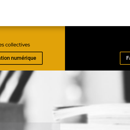
s collectives
mation numérique
F