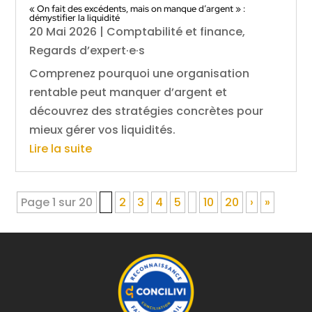
« On fait des excédents, mais on manque d’argent » :
démystifier la liquidité
20 Mai 2026
|
Comptabilité et finance
,
Regards d’expert·e·s
Comprenez pourquoi une organisation
rentable peut manquer d’argent et
découvrez des stratégies concrètes pour
mieux gérer vos liquidités.
Lire la suite
Page 1 sur 20
1
2
3
4
5
10
20
›
»