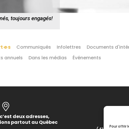
més, toujours engagés!
t·e·s
Communiqués
Infolettres
Documents d'inté
s annuels
Dans les médias
Événements
c’est deux adresses,
tions partout au Québec
Pour offrir