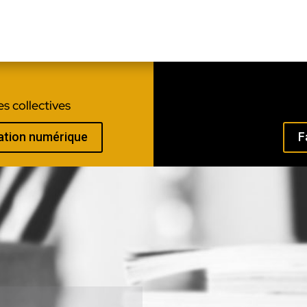
s collectives
mation numérique
F