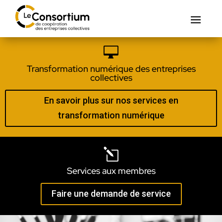

Transformation numérique des entreprises
collectives
En savoir plus sur nos services en
transformation numérique
l
Services aux membres
Faire une demande de service