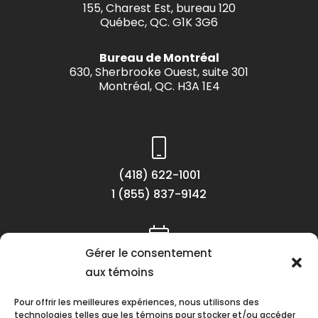
155, Charest Est, bureau 120
Québec, QC. G1K 3G6
Bureau de Montréal
630, Sherbrooke Ouest, suite 301
Montréal, QC. H3A 1E4
(418) 622-1001
1 (855) 837-9142
Gérer le consentement
Lundi au vendredi
aux témoins
8h30 à 16h30
Pour offrir les meilleures expériences, nous utilisons des
technologies telles que les témoins pour stocker et/ou accéder