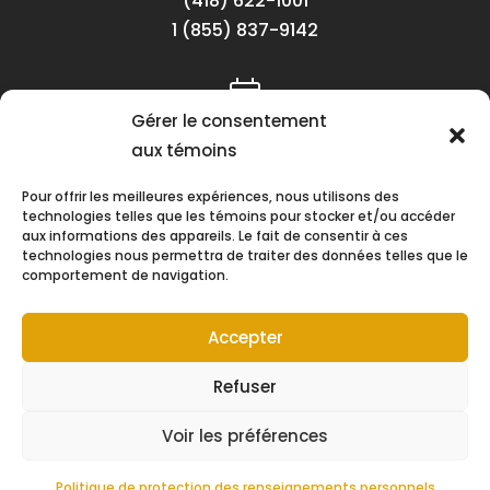
(418) 622-1001
1 (855) 837-9142
Gérer le consentement
Lundi au vendredi
aux témoins
8h30 à 16h30
Pour offrir les meilleures expériences, nous utilisons des
technologies telles que les témoins pour stocker et/ou accéder
aux informations des appareils. Le fait de consentir à ces
technologies nous permettra de traiter des données telles que le
comportement de navigation.
Suivez-nous !
Accepter
Refuser
Voir les préférences
Tous droits réservés © 2026 Consortium de coopération
Politique de protection des renseignements personnels