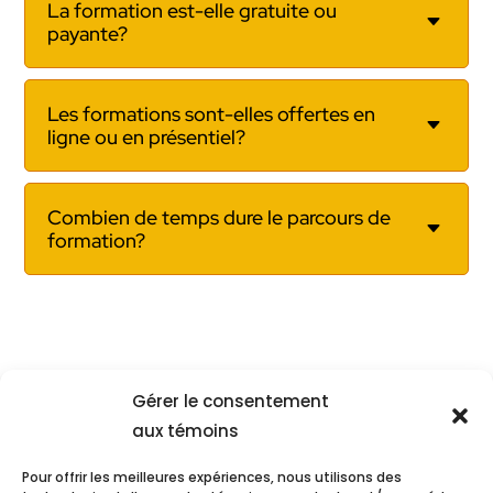
La formation est-elle gratuite ou
C
payante?
Les formations sont-elles offertes en
C
ligne ou en présentiel?
Combien de temps dure le parcours de
C
formation?
Gérer le consentement
Ce parcours immersif n’aurait pu
aux témoins
voir le jour sans notre partenaire :
Pour offrir les meilleures expériences, nous utilisons des
Le
Programme Évolution-