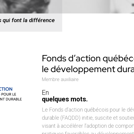
 qui font la différence
Fonds d’action québéc
le développement dur
Membre auxiliaire
En
quelques mots.
Le Fonds d’action québécois pour le d
durable (FAQDD) initie, suscite et souti
visant à accélérer l’adoption de compo
pratiques favorables au développement