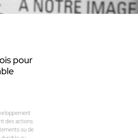
ois pour
able
éveloppement
ent des actions
rtements ou de
 durable au