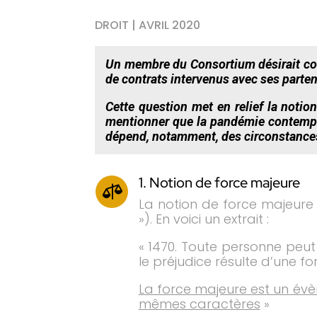
DROIT | AVRIL 2020
Un membre du Consortium désirait conn
de contrats intervenus avec ses parten
Cette question met en relief la notion
mentionner que la pandémie contempo
dépend, notamment, des circonstances 
1. Notion de force majeure

La notion de force majeure e
»). En voici un extrait :
« 1470. Toute personne peut
le préjudice résulte d’une f
La force majeure est un évèn
mêmes caractères
»