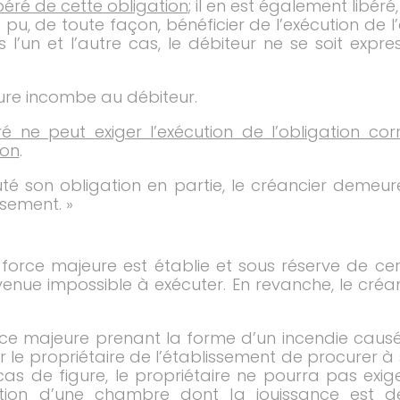
libéré de cette obligation
; il en est également libér
t pu, de toute façon, bénéficier de l’exécution de l
 l’un et l’autre cas, le débiteur ne se soit ex
ure incombe au débiteur.
ré ne peut exiger l’exécution de l’obligation corr
ion
.
té son obligation en partie, le créancier demeur
sement. »
 force majeure est établie et sous réserve de cer
venue impossible à exécuter. En revanche, le cré
rce majeure prenant la forme d’un incendie caus
le propriétaire de l’établissement de procurer à s
s de figure, le propriétaire ne pourra pas exiger 
tion d’une chambre dont la jouissance est dev