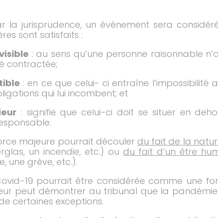
 par la jurisprudence, un évènement sera consi
ères sont satisfaits :
isible
: au sens qu’une personne raisonnable n’
é contractée;
tible
: en ce que celui- ci entraîne l’impossibilit
bligations qui lui incombent; et
ieur
: signifie que celui-ci doit se situer en de
esponsable.
 force majeure pourrait découler
du fait de la natu
rglas, un incendie, etc.) ou
du fait d’un être hu
, une grève, etc.).
 Covid-19 pourrait être considérée comme une fo
ur peut démontrer au tribunal que la pandémie re
de certaines exceptions.