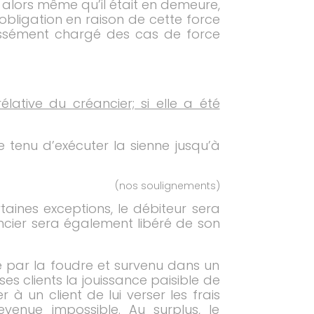
é, alors même qu’il était en demeure,
’obligation en raison de cette force
pressément chargé des cas de force
élative du créancier; si elle a été
e tenu d’exécuter la sienne jusqu’à
(nos soulignements)
taines exceptions, le débiteur sera
ancier sera également libéré de son
é par la foudre et survenu dans un
es clients la jouissance paisible de
à un client de lui verser les frais
enue impossible. Au surplus, le