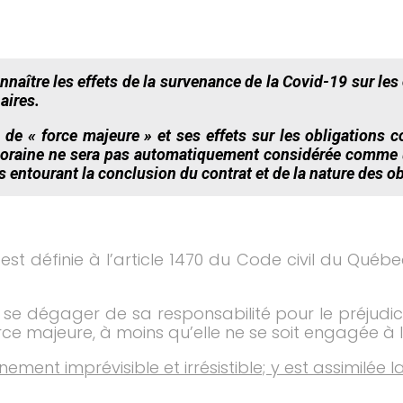
aître les effets de la survenance de la Covid-19 sur les
aires.
 de « force majeure » et ses effets sur les obligations co
raine ne sera pas automatiquement considérée comme un
entourant la conclusion du contrat et de la nature des ob
st définie à l’article 1470 du Code civil du Québec
 se dégager de sa responsabilité pour le préjudic
orce majeure, à moins qu’elle ne se soit engagée à l
ement imprévisible et irrésistible; y est assimilée