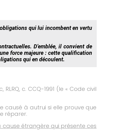
 obligations qui lui incombent en vertu
ntractuelles. D’emblée, il convient de
e force majeure : cette qualification
ligations qui en découlent.
, RLRQ, c. CCQ-1991 (le « Code civil
e causé à autrui si elle prouve que
e réparer.
 la cause étrangère qui présente ces