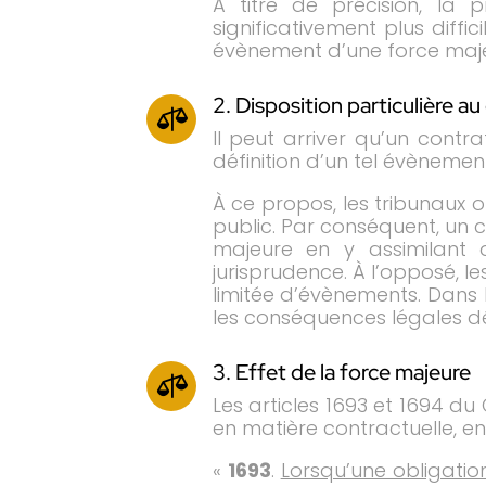
À titre de précision, la 
significativement plus diff
évènement d’une force maj
2. Disposition particulière au

Il peut arriver qu’un contr
définition d’un tel évèneme
À ce propos, les tribunaux 
public. Par conséquent, un 
majeure en y assimilant 
jurisprudence. À l’opposé, l
limitée d’évènements. Dans 
les conséquences légales déc
3. Effet de la force majeure

Les articles 1693 et 1694 d
en matière contractuelle, en 
«
1693
.
Lorsqu’une obligatio