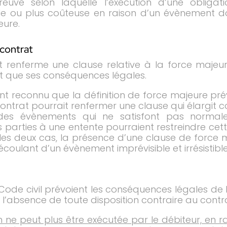
preuve selon laquelle l’exécution d’une obliga
icile ou plus coûteuse en raison d’un évènement d
eure.
 contrat
at renferme une clause relative à la force majeure
nt que ses conséquences légales.
ont reconnu que la définition de force majeure pré
contrat pourrait renfermer une clause qui élargit 
des évènements qui ne satisfont pas normalem
es parties à une entente pourraient restreindre cett
les deux cas, la présence d’une clause de force m
oulant d’un évènement imprévisible et irrésistible
u Code civil prévoient les conséquences légales d
l’absence de toute disposition contraire au contrat.
n ne peut plus être exécutée par le débiteur, en 