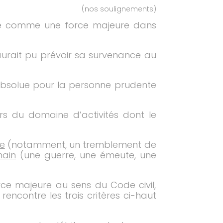
(nos soulignements)
déré comme une force majeure dans
aurait pu prévoir sa survenance au
é absolue pour la personne prudente
hors du domaine d’activités dont le
re
(notamment, un tremblement de
main
(une guerre, une émeute, une
rce majeure au sens du Code civil,
ncontre les trois critères ci-haut