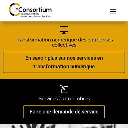

Transformation numérique des entreprises
collectives
En savoir plus sur nos services en
transformation numérique
l
Services aux membres
Faire une demande de service