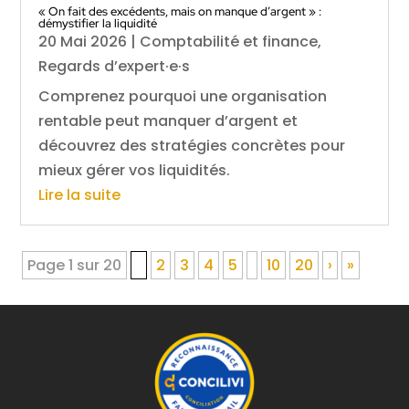
« On fait des excédents, mais on manque d’argent » :
démystifier la liquidité
20 Mai 2026
|
Comptabilité et finance
,
Regards d’expert·e·s
Comprenez pourquoi une organisation
rentable peut manquer d’argent et
découvrez des stratégies concrètes pour
mieux gérer vos liquidités.
Lire la suite
Page 1 sur 20
1
2
3
4
5
10
20
›
»