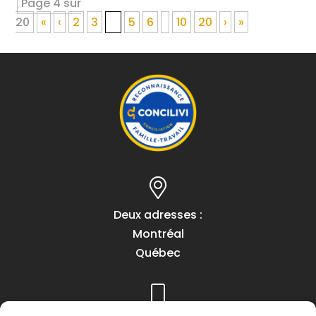
Page 4 sur
20
«
‹
2
3
4
5
6
10
20
›
»
Deux adresses :
Montréal
Québec