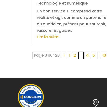
Technologie et numérique
Un bon service TI comprend votre
réalité et agit comme un partenaire
du quotidien, présent pour soutenir,
rassurer et guider.
Lire la suite
Page 3 sur 20
‹
1
2
3
4
5
10