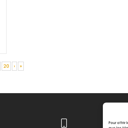
20
›
»
Pour offrir
que les té