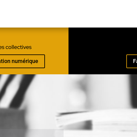
s collectives
mation numérique
F