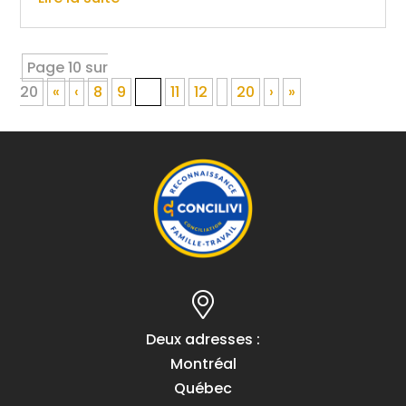
Page 10 sur
20
«
‹
8
9
10
11
12
20
›
»
Deux adresses :
Montréal
Québec