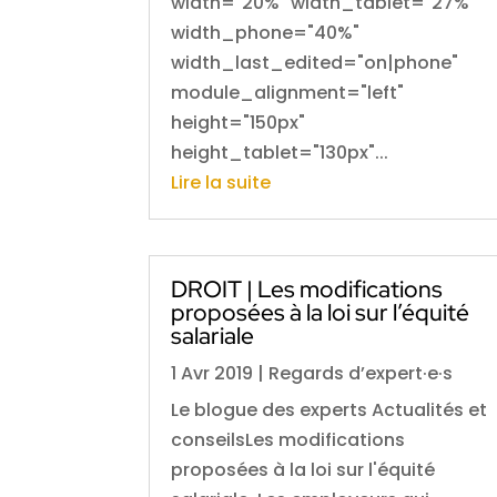
width="20%" width_tablet="27%"
width_phone="40%"
width_last_edited="on|phone"
module_alignment="left"
height="150px"
height_tablet="130px"...
Lire la suite
DROIT | Les modifications
proposées à la loi sur l’équité
salariale
1 Avr 2019
|
Regards d’expert·e·s
Le blogue des experts Actualités et
conseilsLes modifications
proposées à la loi sur l'équité