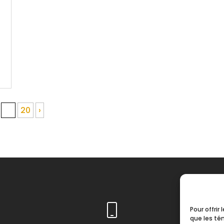
19
20
›
Pour offrir
que les té