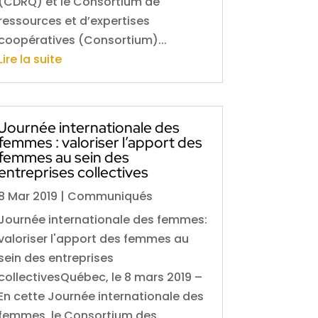
(CDRQ) et le Consortium de
ressources et d’expertises
coopératives (Consortium)...
Lire la suite
Journée internationale des
femmes : valoriser l’apport des
femmes au sein des
entreprises collectives
8 Mar 2019
|
Communiqués
Journée internationale des femmes:
valoriser l'apport des femmes au
sein des entreprises
collectivesQuébec, le 8 mars 2019 –
En cette Journée internationale des
femmes, le Consortium des