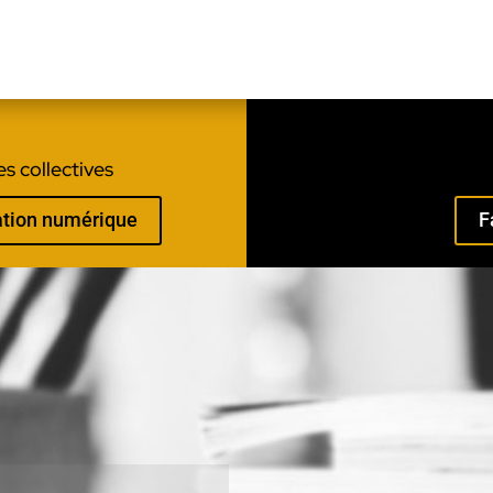
s collectives
mation numérique
F