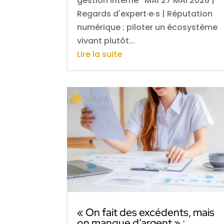
gestion interne MAI 27 MAI 2026 |
Regards d'expert·e·s | Réputation
numérique : piloter un écosystème
vivant plutôt...
Lire la suite
« On fait des excédents, mais
on manque d’argent » :