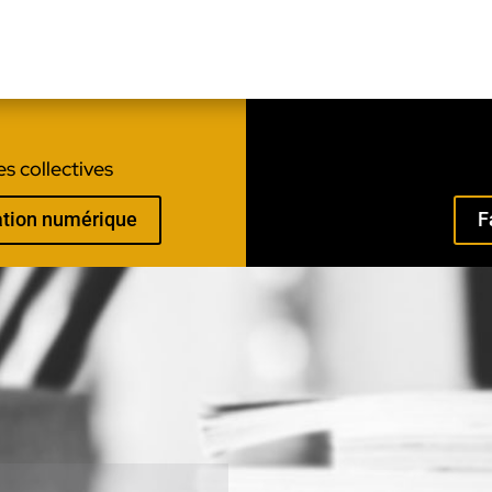
s collectives
mation numérique
F